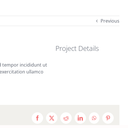
Previous
Project Details
d tempor incididunt ut
exercitation ullamco
Facebook
X
Reddit
LinkedIn
WhatsApp
Pinterest